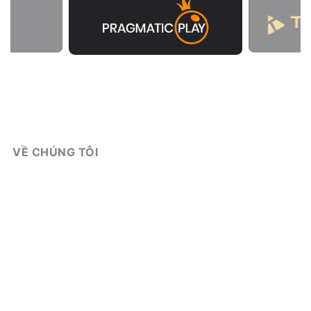
Win79 là cổng game nổi bật tại Việt Nam
Các sản phẩm cá cược nổi bật tại cổng
game Win79
Win79 tạo ra sân chơi cá cược hoàn hảo với kho game
VỀ CHÚNG TÔI
hết sức đa dạng. Trong đó danh sách sản phẩm mới
Win79
là cổng game chuyên cung cấp nhiều thế loại game bài nổi
nhất hiện đang phục vụ cộng đồng thành viên như
trội nhất năm 2024 như: phỏm, tài xỉu, sâm, Poker, mậu
sau:
binh,...Ngoài ra chúng tôi còn có các siêu phẩm khác dành cho anh
em bet thủ như: lô đề 1 ăn 99, cá cược thể thao,...nhất định sẽ
không làm cược thủ thất vọng
Live Casino
Casino của Win79 có nhiều trò chơi đánh bài trực
Tên doanh nghiệp: Công ty Cổ phần Cổng Game Win79 Betlink
tuyến đặc sắc, thú vị. Điển hình như Baccarat không
Mã số thuế: 0303490091
hoa hồng, Tài xỉu Livestream, Blackjack, Ngưu Ngưu,
Giấy Chứng nhận Đăng ký kinh doanh số 4103002655 do sở Kế
Vòng quay Roulette. Trong đó người thật sẽ trực tiếp