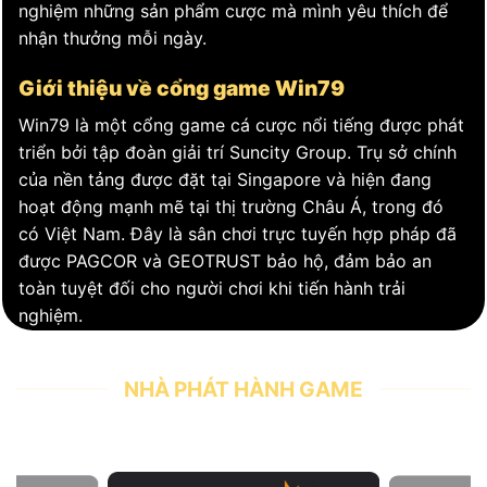
nghiệm những sản phẩm cược mà mình yêu thích để
nhận thưởng mỗi ngày.
Giới thiệu về cổng game Win79
Win79 là một cổng game cá cược nổi tiếng được phát
triển bởi tập đoàn giải trí Suncity Group. Trụ sở chính
của nền tảng được đặt tại Singapore và hiện đang
hoạt động mạnh mẽ tại thị trường Châu Á, trong đó
có Việt Nam. Đây là sân chơi trực tuyến hợp pháp đã
được PAGCOR và GEOTRUST bảo hộ, đảm bảo an
toàn tuyệt đối cho người chơi khi tiến hành trải
nghiệm.
NHÀ PHÁT HÀNH GAME