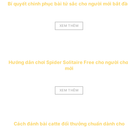
Bí quyết chinh phục bài tứ sắc cho người mới bắt đầ
Bài tứ sắc là một trò chơi đánh bài truyền thống, mang đậm nét 
Poker đòi hỏi người chơi cần có kỹ thuật và chiến thuật phù hợp
gian và thu hút đông đảo người chơi bởi sự hấp dẫn và đầy tính [.
XEM THÊM
gười chơi những trải nghiệm Poker đẳng cấp với giao diệ
ế. Người chơi có thể lựa chọn nhiều bàn chơi với các mức
 phụ thuộc rất nhiều vào kỹ năng của người chơi. Để chiến 
Hướng dẫn chơi Spider Solitaire Free cho người chơ
iết cách quản lý vốn và đặc biệt là có khả năng đọc vị đối 
mới
chơi.
Spider Solitaire Free đã trở thành một hiện tượng toàn cầu từ th
niên 80, 90, và đến nay, trải nghiệm trò chơi này vẫn mang lại nh
khoảnh khắc [...]
XEM THÊM
gửi bài đỉnh cao
 dân gian phổ biến tại Việt Nam, được yêu thích bởi tính c
bộ 3 hoặc 4 lá bài cùng giá trị hoặc dãy liên tiếp cùng chấ
Cách đánh bài catte đổi thưởng chuẩn dành cho