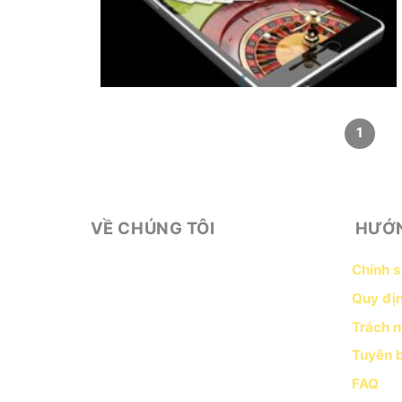
1
VỀ CHÚNG TÔI
HƯỚ
Chính 
Win79
là cổng game chuyên cung cấp
nhiều thế loại game bài nổi trội nhất năm
Quy địn
2024 như: phỏm, tài xỉu, sâm, Poker, mậu
binh,...Ngoài ra chúng tôi còn có các siêu
Trách n
phẩm khác dành cho anh em bet thủ như:
lô đề 1 ăn 99, cá cược thể thao,...nhất định
Tuyên 
sẽ không làm cược thủ thất vọng
FAQ
Tên doanh nghiệp: Công ty Cổ phần Cổng