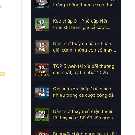
thắng không thua từ cao thủ
Feb
ao
n
Kèo chấp 0 – Phổ cập kiến
17
ới
thức khi tham gia cá cược
Feb
bóng đá
Nằm mơ thấy có bầu – Luận
15
g cao độ, khả năng ghi nhớ tốt và tính toán
giải cùng những con số may
Feb
lá bài có giá trị điểm thấp. Bên cạnh đó,
mắn
trọng để giành chiến thắng trong Tiến Lên
TOP 5 web tài xỉu đổi thưởng
13
cao nhất, uy tín nhất 2025
Feb
025
i
tài
Giải mã kèo chấp 1/4 là bao
11
nhiêu trong cá cược bóng đá
Feb
ỹ năng, chiến thuật và tâm lý vững vàng.
Nằm mơ thấy mất điện thoại
09
tốt hay xấu? Số đề liên quan
Feb
, phân tích, phán đoán và đưa ra quyết định
Bí quyết chinh phục bài tứ sắc