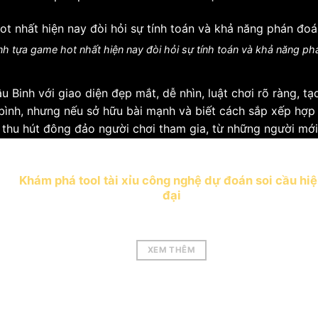
h tựa game hot nhất hiện nay đòi hỏi sự tính toán và khả năng p
Binh với giao diện đẹp mắt, dễ nhìn, luật chơi rõ ràng, tạ
bình, nhưng nếu sở hữu bài mạnh và biết cách sắp xếp hợp 
ôn thu hút đông đảo người chơi tham gia, từ những người mớ
Khám phá tool tài xỉu công nghệ dự đoán soi cầu hi
 đến lá bài cuối cùng!
đại
Tool tài xỉu đang nổi lên như một giải pháp công nghệ tiên tiến tr
lĩnh vực soi cầu dự đoán Tài Xỉu. Với khả năng phân tích ưu việt [.
ủa game bài Tiến Lên Miền Nam, mang đến những trải nghiệ
ối thủ, Tiến Lên Đếm Lá còn yêu cầu người chơi phải tính t
XEM THÊM
iểm cuối cùng.
ột giá trị điểm riêng. Các lá bài từ 2 đến 10 có số điểm tư
 13. Lá Át đặc biệt nhất với 1 điểm. Người chơi nào kết thúc 