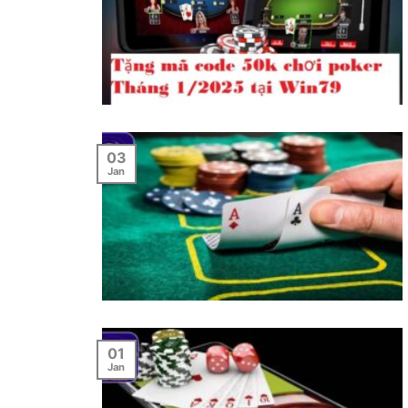
Liêng là một trò chơi mang tính may rủi ca
biết cách “đọc vị” đối thủ, che giấu cảm xú
03
thần là yếu tố quan trọng để thành công tro
Jan
Đánh giá sao game đánh bài Liêng: 4.8/5
Kết luận
Win79
là cổng game bài uy tín, cung cấp n
thông tin hữu ích về top 5 tựa game có thưở
thắng!
01
Jan