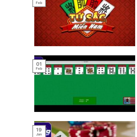
Feb
Các cổng game bài hiện nay mang đến cho n
không khí của những sòng bài casino quốc t
chơi lẫn cao thủ.
Tuy nhiên, tỷ lệ thắng trong game bài Poker
01
Feb
vững luật chơi, luyện tập các chiến thuật, b
chơi thử thách trí tuệ và bản lĩnh của người 
Đánh giá sao game Poker: 4.7/5
Phỏm: Nghệ thuật ăn bài, 
Phỏm, hay còn gọi là Tá Lả, là một game bài
bài. Mục tiêu của Phỏm là tạo ra các phỏm (
19
trên tay.
Jan