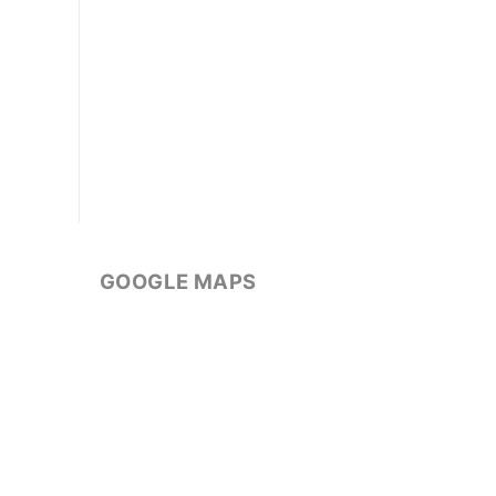
GOOGLE MAPS
, Tân
me win79
2:00, Từ