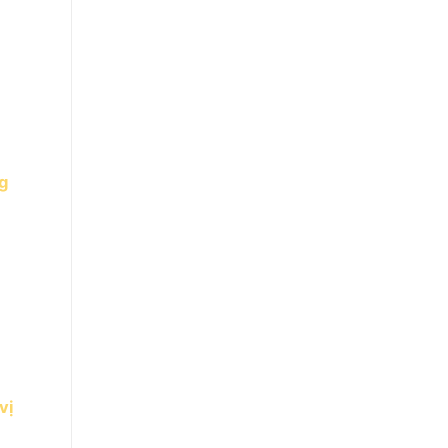
er.
 khả năng phán đoán. Người chơi cần phải
uống. Việc kiểm soát tâm lý, giữ vững tinh
g
mà
i viết trên đã cung cấp cho bạn những
ải trí thú vị và giành được nhiều chiến
vị
ây