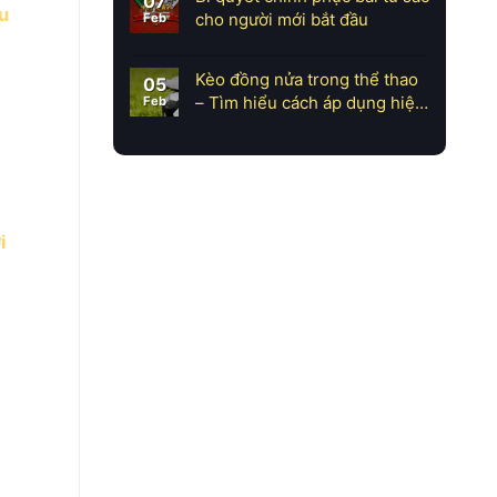
07
u
cho người mới bắt đầu
Feb
dân
..]
Kèo đồng nửa trong thể thao
05
– Tìm hiểu cách áp dụng hiệu
Feb
n chuyên nghiệp, mô phỏng chân thực
quả
 cược khác nhau, phù hợp với cả người mới
[autobacklink position="4"]
thắng trong trò chơi này, bạn cần phải nắm
i
thủ. Chính vì vậy, Poker được xem là một trò
ập
ững
hiến thuật cao và sự hấp dẫn trong từng ván
t) và giảm thiểu số điểm của những lá bài lẻ