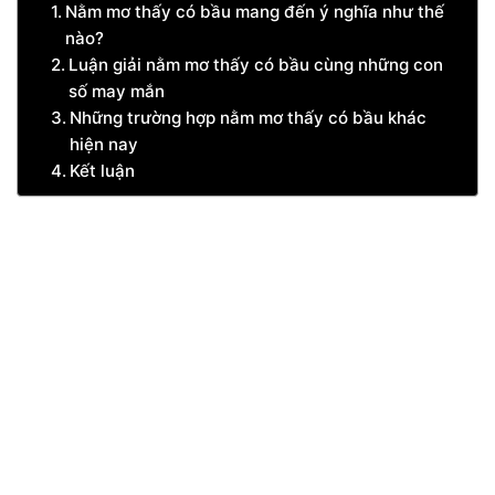
Nằm mơ thấy có bầu mang đến ý nghĩa như thế
nào?
Luận giải nằm mơ thấy có bầu cùng những con
số may mắn
Những trường hợp nằm mơ thấy có bầu khác
hiện nay
Kết luận
Nằm mơ thấy có bầu mang đến ý nghĩa đặc biệt tùy
vào từng góc nhìn khác nhau đã được giới chuyên gia
phân tích chi tiết như sau:
Chiêm bao thấy có bầu trong đời sống:
G
iấc mơ
này thường đại diện cho sự khởi đầu mới, sự thay
đổi hoặc mong muốn có con. Nếu bạn đang lên
kế hoạch cho một điều gì đó quan trọng, giấc mơ
này có thể phản ánh sự kỳ vọng và quyết tâm
của bạn. Ngược lại, nó cũng có thể thể hiện áp