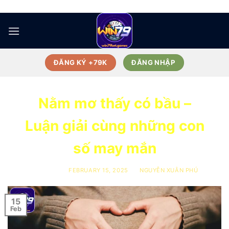
Skip
"
"
to
content
ĐĂNG KÝ +79K
ĐĂNG NHẬP
Nằm mơ thấy có bầu –
Luận giải cùng những con
số may mắn
POSTED ON
FEBRUARY 15, 2025
BY
NGUYỄN XUÂN PHÚ
15
Feb