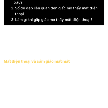
xấu?
Số đề đẹp liên quan đến giấc mơ thấy mất điện
thoại
Làm gì khi gặp giấc mơ thấy mất điện thoại?
Theo các chuyên gia về giấc mơ, khi bạn mơ thấy mất
điện thoại, giấc mơ này có thể mang đến một vài điềm
báo không giống nhau, tùy thuộc vào hoàn cảnh và
cảm giác của bạn trong giấc mơ.
Mất điện thoại và cảm giác mất mát
Nếu nằm mơ thấy mất điện thoại và có cảm giác lo
lắng, sợ hãi, đó có thể là dấu hiệu của việc bạn cảm
thấy thiếu kết nối với những người xung quanh trong
cuộc sống thực tại. Bạn có thể cảm thấy cô đơn, thiếu
sự hỗ trợ từ người thân hoặc bạn bè, hoặc thậm chí là
sự thiếu thốn trong việc giao tiếp với mọi người. Đây
là một cảnh báo để bạn xem xét lại các mối quan hệ