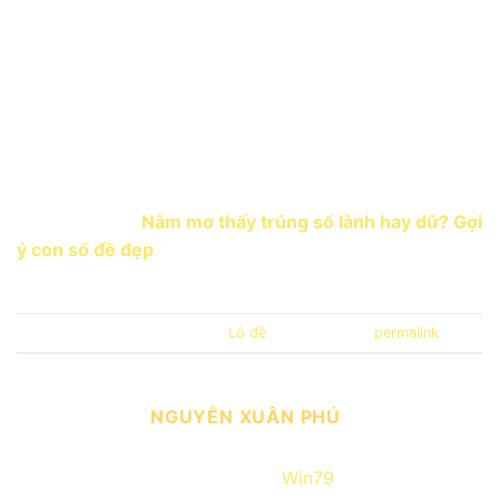
nhu cầu tìm kiếm sự tự do. Mặc dù giấc mơ này có thể
khiến bạn cảm thấy bất an, nhưng không phải lúc nào
cũng là điềm xấu. Hãy thận trọng trong việc hiểu rõ
thông điệp mà giấc mơ mang lại và thử vận may với
các con số đề liên quan tại Win79. Quan trọng nhất là
bạn cần giữ tinh thần lạc quan và tìm cách cải thiện
các mối quan hệ trong đời sống thực tế của mình.
>> Xem thêm:
Nằm mơ thấy trúng số lành hay dữ? Gợi
ý con số đề đẹp
This entry was posted in
Lô đề
. Bookmark the
permalink
.
NGUYỄN XUÂN PHÚ
Nguyễn Xuân Phú là nhà sáng lập nên
cổng game bài
Win79
. Ông đã có nhiều