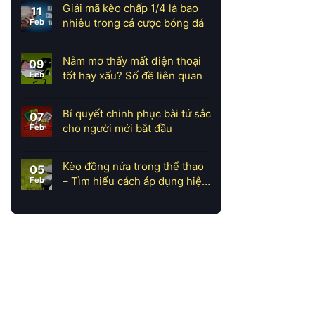
Giải mã kèo chấp 1/4 là bao
11
nhiêu trong cá cược bóng đá
Feb
Nằm mơ thấy mất điện thoại
09
tốt hay xấu? Số đề liên quan
Feb
Bí quyết chinh phục bài tứ sắc
07
cho người mới bắt đầu
Feb
Kèo đồng nửa trong thể thao
05
– Tìm hiểu cách áp dụng hiệu
Feb
quả
[autobacklink position="4"]