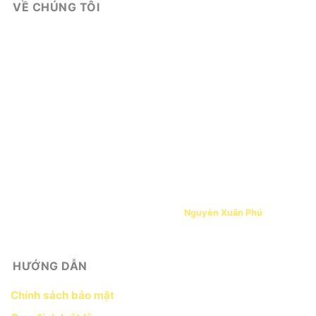
VỀ CHÚNG TÔI
Win79
là cổng game chuyên cung cấp nhiều thế loại game bài nổi
trội nhất năm 2024 như: phỏm, tài xỉu, sâm, Poker, mậu
binh,...Ngoài ra chúng tôi còn có các siêu phẩm khác dành cho anh
em bet thủ như: lô đề 1 ăn 99, cá cược thể thao,...nhất định sẽ
không làm cược thủ thất vọng
Tên doanh nghiệp: Công ty Cổ phần Cổng Game Win79 Betlink
Mã số thuế: 0303490091
Giấy Chứng nhận Đăng ký kinh doanh số 4103002655 do sở Kế
hoạch và Đầu tư Thành phố Hồ Chí Minh cấp ngày 10 tháng 02 năm
2020
Tác giả, CEO & Founder, Người đại diện:
Nguyễn Xuân Phú
HƯỚNG DẪN
Chính sách bảo mật