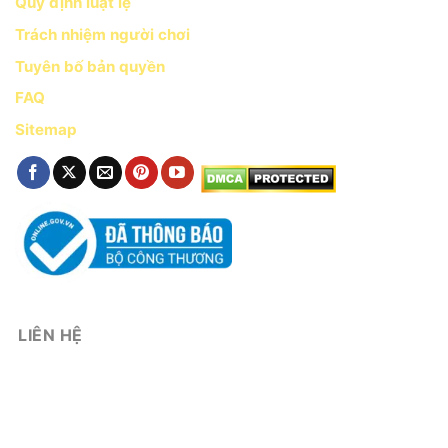
Quy định luật lệ
Trách nhiệm người chơi
Tuyên bố bản quyền
FAQ
Sitemap
LIÊN HỆ
Hotline: 19006017
Address:
22 Đường C8, Tây Thạnh, Tân Phú, Hồ Chí Minh, Việt Nam
Email:
win79bettop@gmail.com