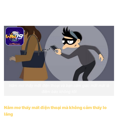
trong đời sống thực của mình, liệu có điều gì bạn cần
phải thay đổi để cảm thấy hài hòa hơn với mọi người
không.
Nằm mơ thấy mất điện thoại và bạn cảm giác mất mát là
điềm báo không tốt
Nằm mơ thấy mất điện thoại mà không cảm thấy lo
lắng