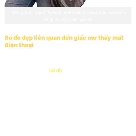
Mộng thấy người khác bị mất điện thoại là dấu hiệu bạn
đang lo lắng việc nào đó
Số đề đẹp liên quan đến giấc mơ thấy mất
điện thoại
Nằm mơ thấy mất điện thoại không chỉ là một điềm
báo, mà còn có thể liên quan đến những con số may
mắn trong trò chơi
số đề
.
Nằm mơ thấy mất điện thoại, thử vận may với
con số: 33, 76, 17
Nếu bạn mơ thấy mình tìm lại được điện thoại
sau khi mất, con số có thể là: 08, 16, 41
Mơ thấy người khác mất điện thoại, thử con số:
24, 58, 13