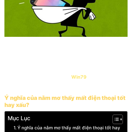
Một trong những giấc mơ khiến nhiều người tò mò và
không khỏi lo lắng đó là
nằm mơ thấy mất điện thoại
.
Vậy giấc mơ này có thực sự xấu hay mang lại điềm
báo gì? Liệu có con số đề nào liên quan đến giấc mơ
này không? Cùng cổng game
Win79
giải mã giấc
mộng mất điện thoại trong bài viết dưới đây.
Ý nghĩa của nằm mơ thấy mất điện thoại tốt
hay xấu?
Mục Lục
Ý nghĩa của nằm mơ thấy mất điện thoại tốt hay