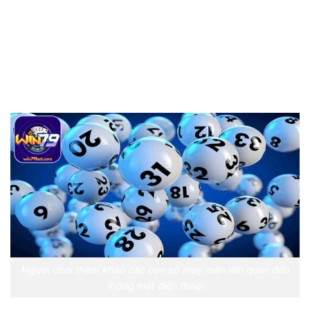
Nếu cảm giác trong giấc mơ là hoảng loạn, lo
lắng, con số có thể là: 04, 19, 45
Tuy nhiên, các con số chỉ mang tính tham khảo và
không phải lúc nào cũng chính xác. Việc chơi số đề
cần có sự cân nhắc và tỉnh táo.
Người chơi tham khảo các con số may mắn liên quan đến
mộng mất điện thoại