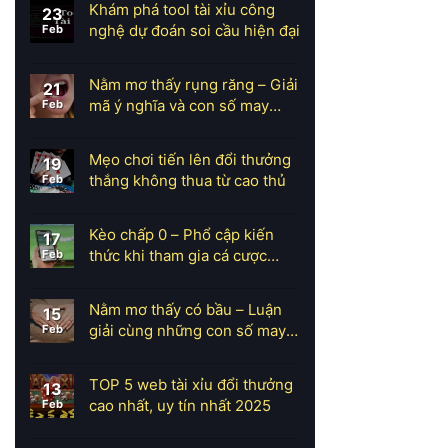
Khám phá tool tài xỉu công
23
nghệ dự đoán soi cầu hiện đại
Feb
Nằm mơ thấy rụng răng – Giải
21
mã ý nghĩa và con số may
Feb
mắn
Mẹo chơi tiến lên đổi thưởng
19
thắng không thua từ cao thủ
Feb
Kèo chấp 0 – Phổ cập kiến
17
thức khi tham gia cá cược
Feb
bóng đá
Nằm mơ thấy có bầu – Luận
15
giải cùng những con số may
Feb
mắn
TOP 5 web tài xỉu đổi thưởng
13
cao nhất, uy tín nhất 2025
Feb