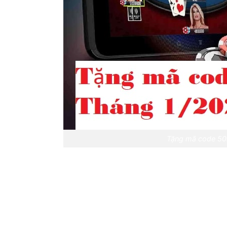
Tặng mã code 50k
Với mã code này, mỗi người chơi sẽ nhận đư
tham gia vào các trò chơi. Người mới có thể
những người chơi giàu kinh nghiệm có thể 
mất tiền. Đây thực sự là một món quà ý ng
người chơi Poker.