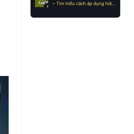
– Tìm hiểu cách áp dụng hiệu
Feb
quả
[autobacklink position="4"]
ode
những
ch