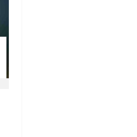
i
việc
ồng