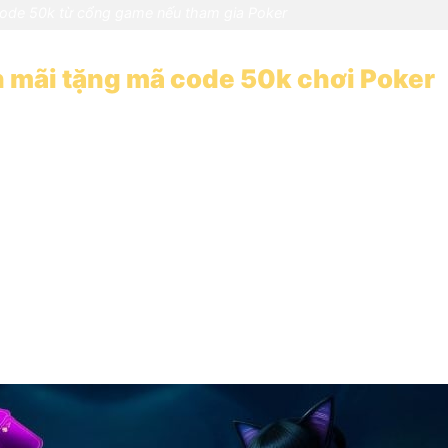
code 50k từ cổng game nếu tham gia Poker
n mãi tặng mã code 50k chơi Poker
ã code 50k chơi Poker tại cổng game, người chơi cần lưu 
er:
Người chơi nhận code 50k chơi Poker cần phải có một t
hưa có tài khoản, hãy thực hiện đăng ký theo hướng dẫn t
ng ký rất đơn giản và yêu cầu bạn cung cấp thông tin cá 
có tài khoản, người chơi cần nhập đúng mã code khuyến m
ng nhập vào ứng dụng Poker. Việc nhập mã code chính xác
 mãi 50k vào tài khoản của mình.