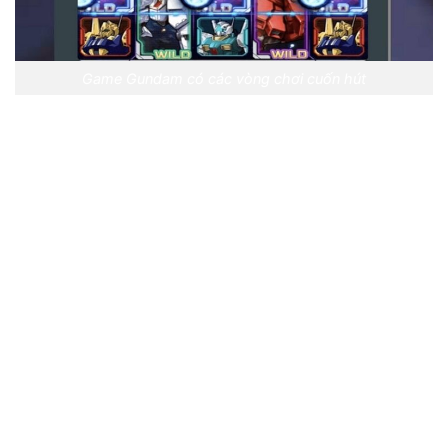
Game Gundam có các vòng chơi cuốn hút
Vòng cược song đấu:
Với vòng cược thứ 2, anh
em phải quay được ít nhất 3 biểu tượng Scatter.
Người chơi nhận được phần thưởng là 5 lượt
quay miễn phí và 40 hũ song đấu. Những người
chơi may mắn có cơ hội nhận thêm 10 lượt quay
miễn phí và 100 hũ song đấu nếu quay được 4
biểu tượng này. Trường hợp quay được 5 biểu
tượng nhận về 20 lượt quay Free và 200 hũ song
đấu.
Vòng chơi Bonus pháo kích:
Vòng cược thứ 3 có
sức hút mạnh mẽ với các tay chơi nổ hũ, khi
được kích hoạt cùng một lúc có đủ 3 biểu tượng