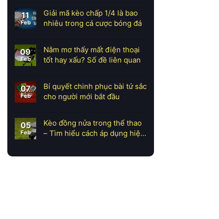
Giải mã kèo chấp 1/4 là bao
11
nhiêu trong cá cược bóng đá
Feb
Nằm mơ thấy mất điện thoại
09
tốt hay xấu? Số đề liên quan
Feb
Bí quyết chinh phục bài tứ sắc
07
cho người mới bắt đầu
Feb
Kèo đồng nửa trong thể thao
05
– Tìm hiểu cách áp dụng hiệu
Feb
quả
[autobacklink position="4"]