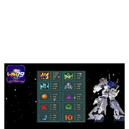
gồm: 50 xu, 250 xu, 500 xu, 25.000 xu, 500.000 xu.
Công thức tính thưởng của game cho biểu tượng xuất
hiện trên cùng dòng liên tiếp nhau là tiền cược ban đầu
x hệ số thưởng từng biểu tượng cụ thể. Trò chơi có
biểu tượng Wild có ý nghĩa may mắn vì có khả năng
thay thế cho toàn bộ biểu tượng, ngoại trừ Scatter và
Bonus. Số lượt chơi của game không giới hạn, diễn ra
liên tục các ván cược.