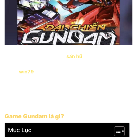
Game
Gundam
là trò chơi
săn hũ
lôi cuốn có lượng
người chơi lựa chọn trải nghiệm đông đúc tại cổng
game
win79
uy tín hiện nay. Trò chơi chiếm được cảm
tình của bet thủ nhờ sự độc đáo trong luật chơi, đồ
họa sinh động, trả thưởng xanh chín với giá trị lớn. Tựa
game mang đến cho anh em những giây phút giải trí
thú vị và cơ hội kiếm thu nhập hấp dẫn!
Game Gundam là gì?
Mục Lục